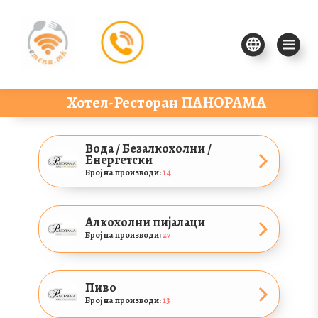
Хотел-Ресторан ПАНОРАМА
Вода / Безалкохолни /
Енергетски
Број на производи:
14
Алкохолни пијалаци
Број на производи:
27
Пиво
Број на производи:
13