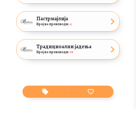
Пастрмајлија
Број на производи:
4
Традициоални јадења
Број на производи:
10