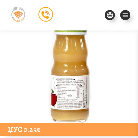
ЏУС 0.25л